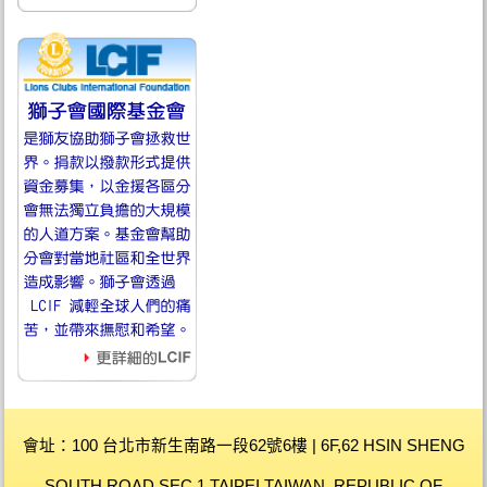
會址：100 台北市新生南路一段62號6樓 | 6F,62 HSIN SHENG
SOUTH ROAD,SEC.1 TAIPEI,TAIWAN, REPUBLIC OF